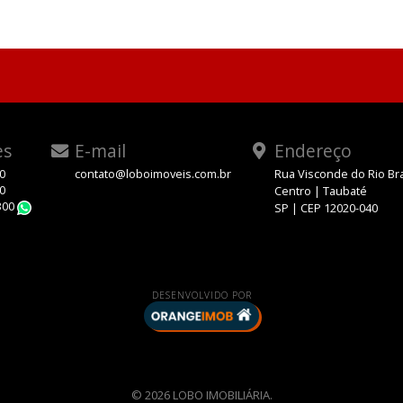
es
E-mail
Endereço
00
contato@loboimoveis.com.br
Rua Visconde do Rio Br
00
Centro | Taubaté
300
SP | CEP 12020-040
WhatsApp
DESENVOLVIDO POR
© 2026 LOBO IMOBILIÁRIA.