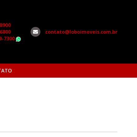
-8900
-6800
contato@loboimoveis.com.br
79-7300
WhatsApp
TATO