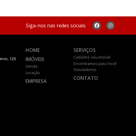
Siga-nos nas redes sociais
HOME
SERVIÇOS
Cadastre seu Imóvel
IMÓVEIS
anco, 120
Encontramos para Você
Venda
Simuladores
Locação
CONTATO
EMPRESA