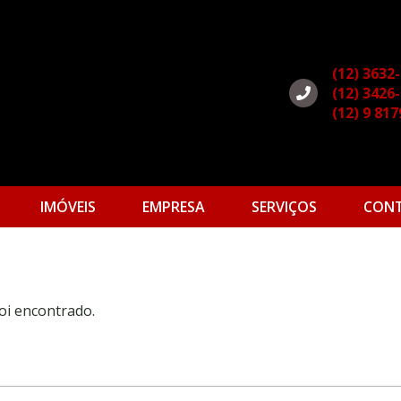
(12) 3632
(12) 3426
(12) 9 81
IMÓVEIS
EMPRESA
SERVIÇOS
CON
oi encontrado.