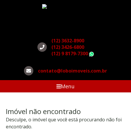
(12) 3632-8900
(12) 3426-6800
(12) 9 8179-7300
WhatsApp
contato@loboimoveis.com.br
Menu
Imóvel não encontrado
Desculpe, o imóvel que você está procurando não foi
encontrado.