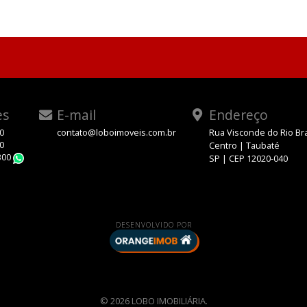
es
E-mail
Endereço
00
contato@loboimoveis.com.br
Rua Visconde do Rio Br
00
Centro | Taubaté
300
SP | CEP 12020-040
WhatsApp
DESENVOLVIDO POR
© 2026 LOBO IMOBILIÁRIA.