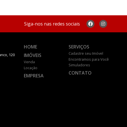
Siga-nos nas redes sociais
HOME
SERVIÇOS
Cadastre seu Imóvel
IMÓVEIS
anco, 120
Encontramos para Você
Venda
Simuladores
Locação
CONTATO
EMPRESA