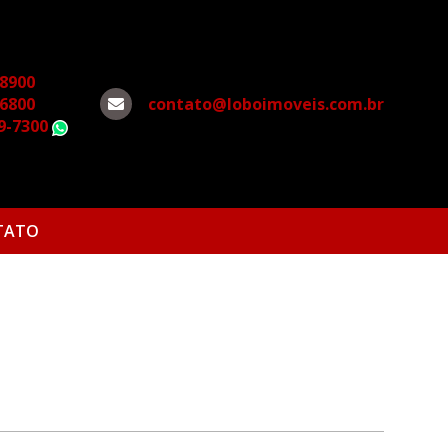
-8900
-6800
contato@loboimoveis.com.br
79-7300
WhatsApp
TATO