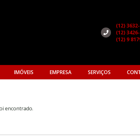
(12) 3632
(12) 3426
(12) 9 81
IMÓVEIS
EMPRESA
SERVIÇOS
CON
oi encontrado.