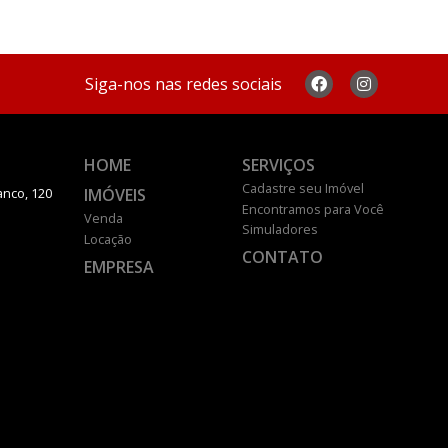
Siga-nos nas redes sociais
HOME
SERVIÇOS
Cadastre seu Imóvel
IMÓVEIS
anco, 120
Encontramos para Você
Venda
Simuladores
Locação
CONTATO
EMPRESA