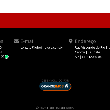
es
E-mail
Endereço
00
contato@loboimoveis.com.br
Rua Visconde do Rio Br
00
Centro | Taubaté
300
SP | CEP 12020-040
WhatsApp
DESENVOLVIDO POR
© 2026 LOBO IMOBILIÁRIA.