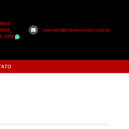
-8900
-6800
contato@loboimoveis.com.br
79-7300
WhatsApp
TATO