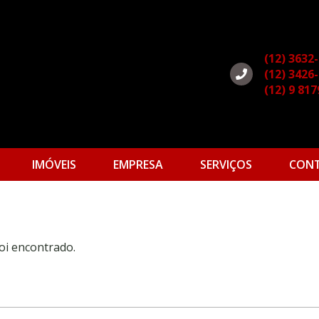
(12) 3632
(12) 3426
(12) 9 81
IMÓVEIS
EMPRESA
SERVIÇOS
CON
oi encontrado.