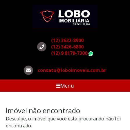
(12) 3632-8900
(12) 3426-6800
(12) 9 8179-7300
WhatsApp
contato@loboimoveis.com.br
Menu
Imóvel não encontrado
Desculpe, o imóvel que você está procurando não foi
encontrado.