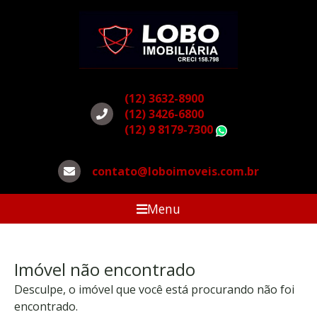
(12) 3632-8900
(12) 3426-6800
(12) 9 8179-7300
WhatsApp
contato@loboimoveis.com.br
Menu
Imóvel não encontrado
Desculpe, o imóvel que você está procurando não foi
encontrado.