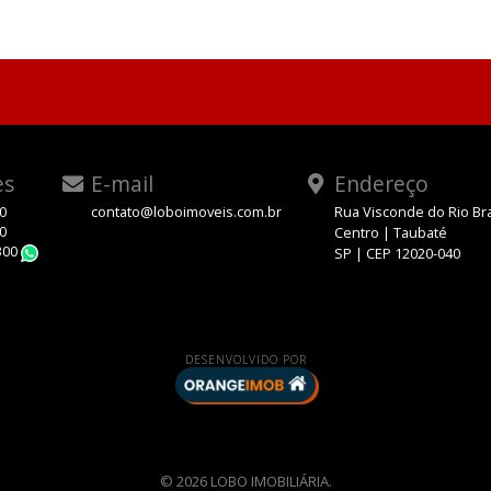
es
E-mail
Endereço
00
contato@loboimoveis.com.br
Rua Visconde do Rio Br
00
Centro | Taubaté
300
SP | CEP 12020-040
WhatsApp
DESENVOLVIDO POR
© 2026 LOBO IMOBILIÁRIA.