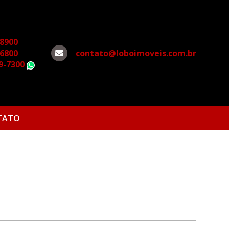
-8900
-6800
contato@loboimoveis.com.br
79-7300
WhatsApp
TATO