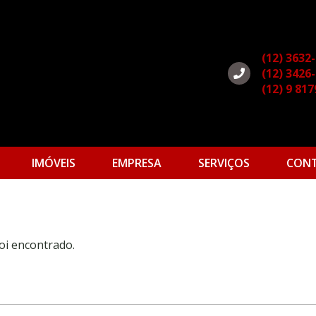
(12) 3632
(12) 3426
(12) 9 81
IMÓVEIS
EMPRESA
SERVIÇOS
CON
oi encontrado.