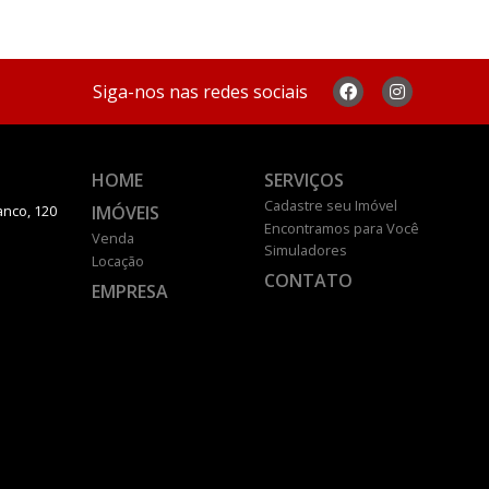
Siga-nos nas redes sociais
HOME
SERVIÇOS
Cadastre seu Imóvel
IMÓVEIS
anco, 120
Encontramos para Você
Venda
Simuladores
Locação
CONTATO
EMPRESA