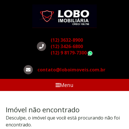
(12) 3632-8900
(12) 3426-6800
(12) 9 8179-7300
WhatsApp
contato@loboimoveis.com.br
Menu
Imóvel não encontrado
Desculpe, o imóvel que você está procurando não foi
encontrado.