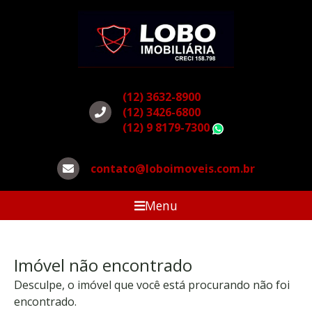
(12) 3632-8900
(12) 3426-6800
(12) 9 8179-7300
WhatsApp
contato@loboimoveis.com.br
Menu
Imóvel não encontrado
Desculpe, o imóvel que você está procurando não foi
encontrado.