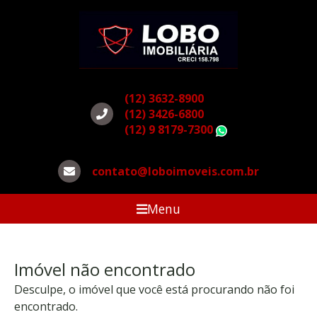
(12) 3632-8900
(12) 3426-6800
(12) 9 8179-7300
WhatsApp
contato@loboimoveis.com.br
Menu
Imóvel não encontrado
Desculpe, o imóvel que você está procurando não foi
encontrado.