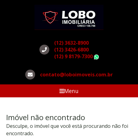
(12) 3632-8900
(12) 3426-6800
(12) 9 8179-7300
WhatsApp
contato@loboimoveis.com.br
Menu
Imóvel não encontrado
Desculpe, o imóvel que você está procurando não foi
encontrado.