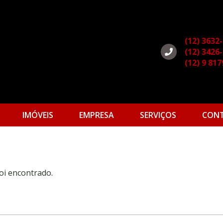
(12) 3632
(12) 3426
(12) 9 81
IMÓVEIS
EMPRESA
SERVIÇOS
CON
oi encontrado.