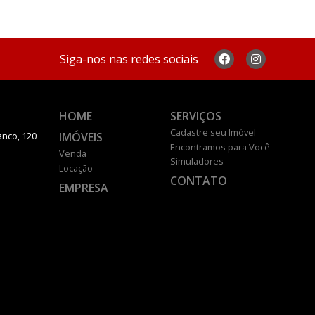
Siga-nos nas redes sociais
HOME
SERVIÇOS
Cadastre seu Imóvel
IMÓVEIS
anco, 120
Encontramos para Você
Venda
Simuladores
Locação
CONTATO
EMPRESA