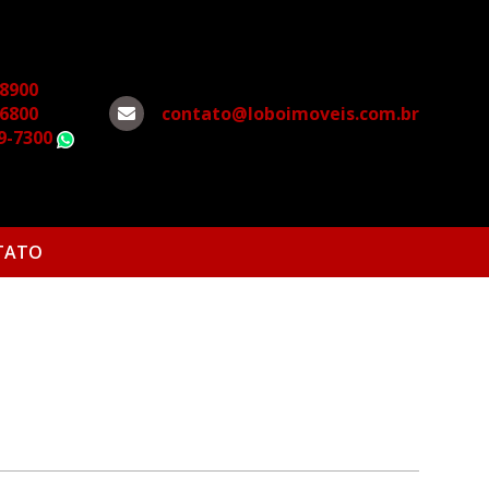
-8900
-6800
contato@loboimoveis.com.br
79-7300
WhatsApp
TATO