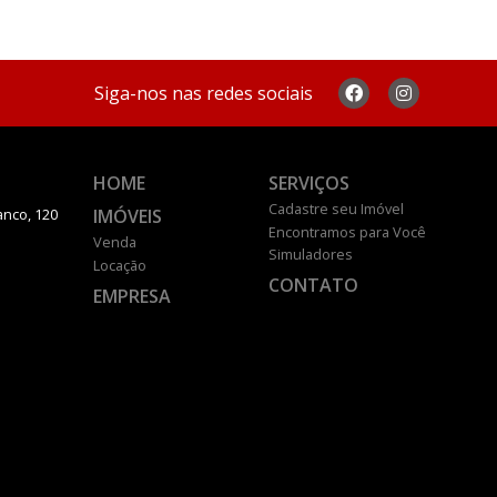
Siga-nos nas redes sociais
HOME
SERVIÇOS
Cadastre seu Imóvel
IMÓVEIS
anco, 120
Encontramos para Você
Venda
Simuladores
Locação
CONTATO
EMPRESA