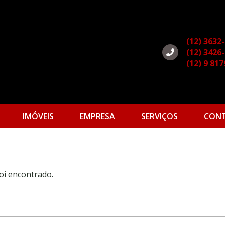
(12) 3632
(12) 3426
(12) 9 81
IMÓVEIS
EMPRESA
SERVIÇOS
CON
oi encontrado.