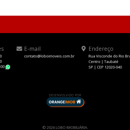
es
E-mail
Endereço
00
contato@loboimoveis.com.br
Rua Visconde do Rio Br
00
Centro | Taubaté
300
SP | CEP 12020-040
WhatsApp
DESENVOLVIDO POR
© 2026 LOBO IMOBILIÁRIA.