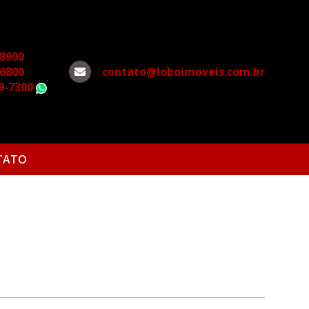
-8900
-6800
contato@loboimoveis.com.br
79-7300
WhatsApp
TATO