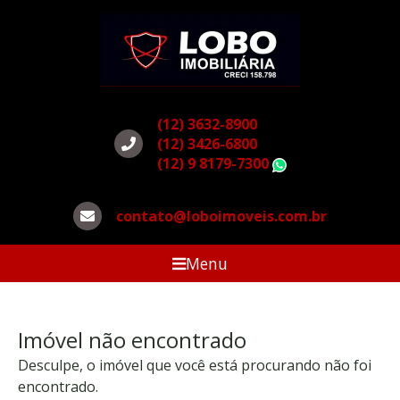
(12) 3632-8900
(12) 3426-6800
(12) 9 8179-7300
WhatsApp
contato@loboimoveis.com.br
Menu
Imóvel não encontrado
Desculpe, o imóvel que você está procurando não foi
encontrado.