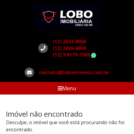
(12) 3632-8900
(12) 3426-6800
(12) 9 8179-7300
WhatsApp
contato@loboimoveis.com.br
Menu
Imóvel não encontrado
Desculpe, o imóvel que você está procurando não foi
encontrado.