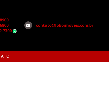
-8900
-6800
contato@loboimoveis.com.br
79-7300
WhatsApp
TATO