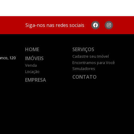
Siga-nos nas redes sociais
HOME
SERVIÇOS
Cadastre seu Imóvel
IMÓVEIS
anco, 120
Encontramos para Você
Venda
Simuladores
Locação
CONTATO
EMPRESA