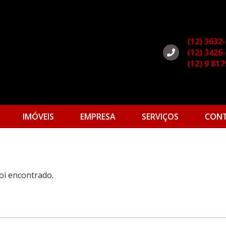
(12) 3632
(12) 3426
(12) 9 81
IMÓVEIS
EMPRESA
SERVIÇOS
CON
oi encontrado.