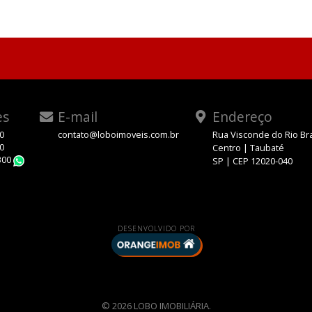
es
E-mail
Endereço
00
contato@loboimoveis.com.br
Rua Visconde do Rio Br
00
Centro | Taubaté
300
SP | CEP 12020-040
WhatsApp
DESENVOLVIDO POR
© 2026 LOBO IMOBILIÁRIA.