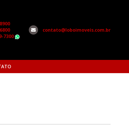
-8900
-6800
contato@loboimoveis.com.br
79-7300
WhatsApp
TATO