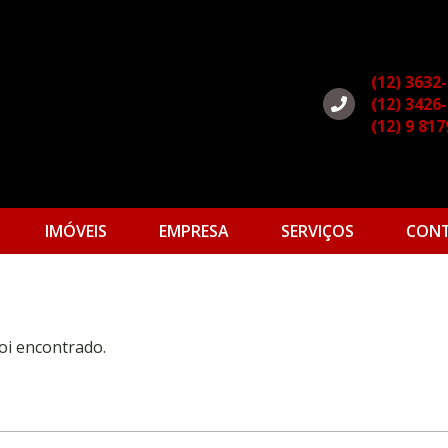
(12) 3632
(12) 3426
(12) 9 81
IMÓVEIS
EMPRESA
SERVIÇOS
CON
oi encontrado.