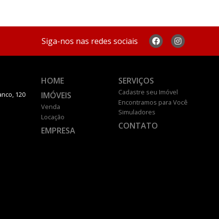
Siga-nos nas redes sociais
HOME
SERVIÇOS
Cadastre seu Imóvel
IMÓVEIS
anco, 120
Encontramos para Você
Venda
Simuladores
Locação
CONTATO
EMPRESA