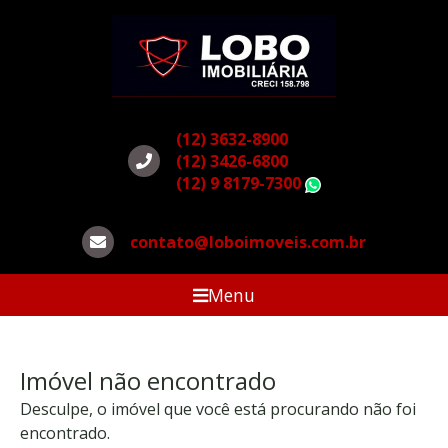
(12) 3632-8900
(12) 3426-6800
(12) 9 8179-7300
WhatsApp
contato@loboimoveis.com.br
Menu
Imóvel não encontrado
Desculpe, o imóvel que você está procurando não foi
encontrado.