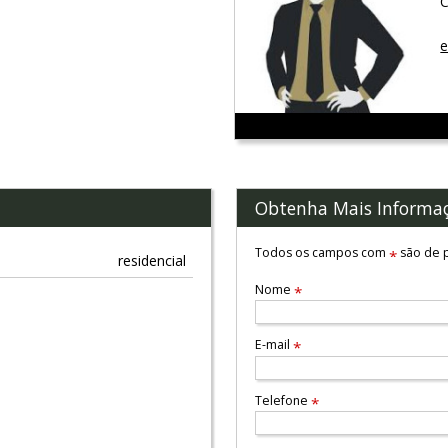
C
e
Obtenha Mais Informa
Todos os campos com
são de p
*
residencial
Nome
*
E-mail
*
Telefone
*