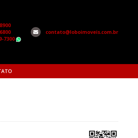
-8900
-6800
contato@loboimoveis.com.br
79-7300
WhatsApp
TATO