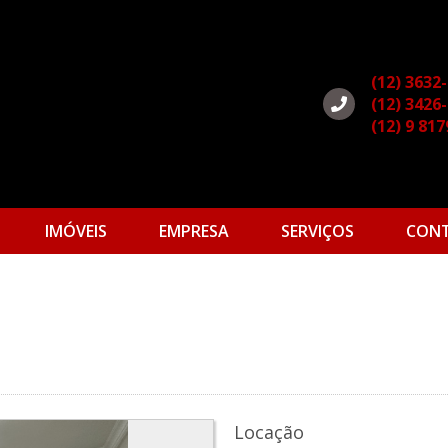
(12) 3632
(12) 3426
(12) 9 81
IMÓVEIS
EMPRESA
SERVIÇOS
CON
s
Locação