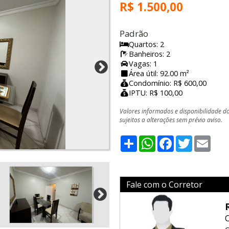
R$ 1.500,00
Padrão
Quartos: 2
Banheiros: 2
Vagas: 1
Área útil: 92.00 m²
Condomínio: R$ 600,00
IPTU: R$ 100,00
Valores informados e disponibilidade d
sujeitos a alterações sem prévio aviso.
Share
WhatsApp
Facebook
Twitter
Emai
Fale com o Corretor