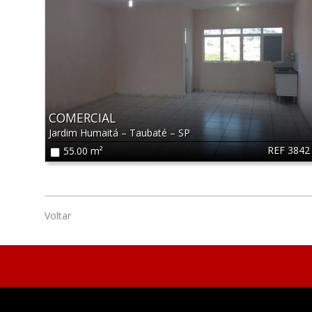
COMERCIAL
Jardim Humaitá
–
Taubaté
–
SP
REF 3842
55.00 m²
Voltar