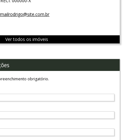
RECI: 000000-X
mailrodrigo@site.com.br
Ver todos os imóveis
ções
reenchimento obrigatório.