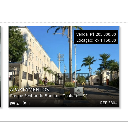
Venda:
R$ 205.000,00
Locação:
R$ 1.150,00
APARTAMENTOS
Parque Senhor do Bonfim
–
Taubaté
–
SP
REF 3804
2
1