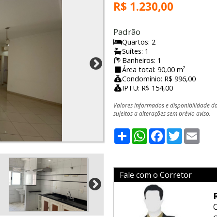
R$ 1.230,00
Padrão
Quartos: 2
Suítes: 1
Banheiros: 1
Área total: 90,00 m²
Condomínio: R$ 996,00
IPTU: R$ 154,00
Valores informados e disponibilidade d
sujeitos a alterações sem prévio aviso.
Share
WhatsApp
Facebook
Twitter
Emai
Fale com o Corretor