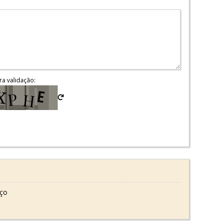
ra validação:
oço