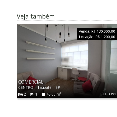
Veja também
Venda:
R$ 130.000,00
Locação:
R$ 1.200,00
COMERCIAL
CENTRO
–
Taubaté
–
SP
REF 3391
2
1
45.00 m²