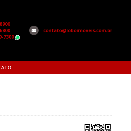
-8900
-6800
contato@loboimoveis.com.br
79-7300
WhatsApp
TATO