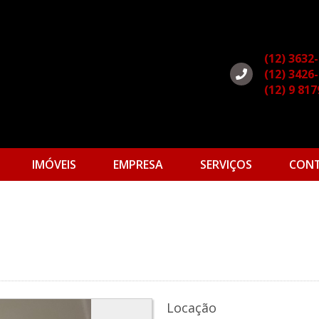
(12) 3632
(12) 3426
(12) 9 81
IMÓVEIS
EMPRESA
SERVIÇOS
CON
s
Locação