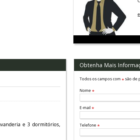
C
e
Obtenha Mais Informa
Todos os campos com
são de p
*
Nome
*
E-mail
*
vanderia e 3 dormitórios,
Telefone
*