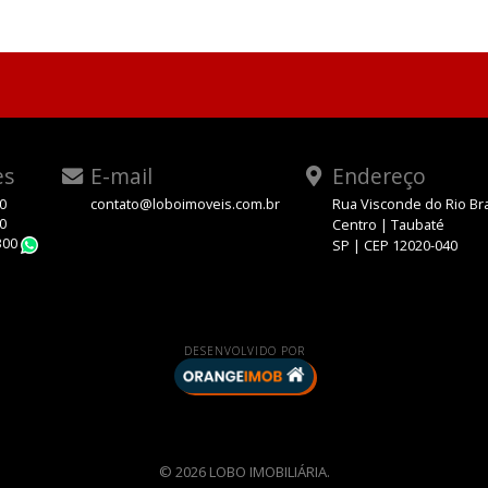
es
E-mail
Endereço
00
contato@loboimoveis.com.br
Rua Visconde do Rio Br
00
Centro | Taubaté
300
SP | CEP 12020-040
WhatsApp
DESENVOLVIDO POR
© 2026 LOBO IMOBILIÁRIA.