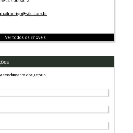
RECI: 000000-X
mailrodrigo@site.com.br
Ver todos os imóveis
ções
reenchimento obrigatório.