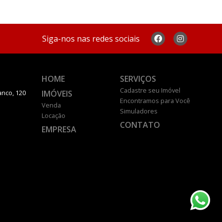
Siga-nos nas redes sociais
HOME
SERVIÇOS
Cadastre seu Imóvel
IMÓVEIS
anco, 120
Encontramos para Você
Venda
Simuladores
Locação
CONTATO
EMPRESA