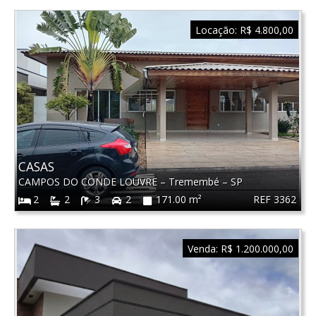
Locação:
R$ 4.800,00
CASAS
CAMPOS DO CONDE LOUVRE
–
Tremembé
–
SP
REF 3362
2
2
3
2
171.00 m²
Venda:
R$ 1.200.000,00