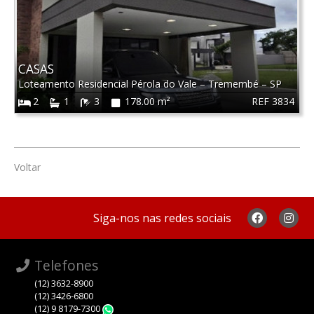
CASAS
Loteamento Residencial Pérola do Vale
–
Tremembé
–
SP
REF 3834
2
1
3
178.00 m²
Voltar
Siga-nos nas redes sociais
Telefones
(12) 3632-8900
(12) 3426-6800
(12) 9 8179-7300
WhatsApp