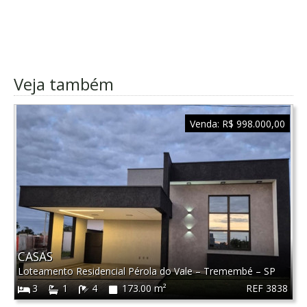
Veja também
Venda:
R$ 998.000,00
CASAS
Loteamento Residencial Pérola do Vale
–
Tremembé
–
SP
REF 3838
3
1
4
173.00 m²