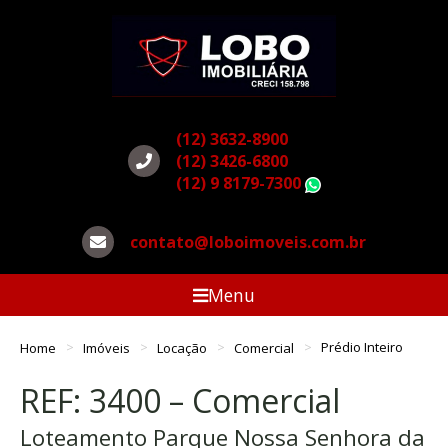
(12) 3632-8900
(12) 3426-6800
(12) 9 8179-7300
WhatsApp
contato@loboimoveis.com.br
Menu
Home
Imóveis
Locação
Comercial
Prédio Inteiro
REF: 3400 – Comercial
Loteamento Parque Nossa Senhora da