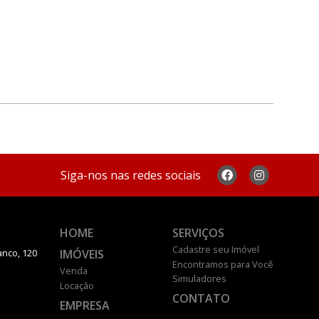
Siga-nos nas redes sociais
HOME
SERVIÇOS
Cadastre seu Imóvel
IMÓVEIS
anco, 120
Encontramos para Você
Venda
Simuladores
Locação
CONTATO
EMPRESA