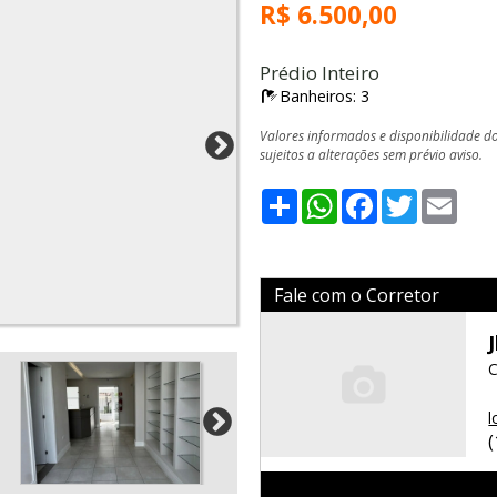
R$ 6.500,00
Prédio Inteiro
Banheiros: 3
Valores informados e disponibilidade d
sujeitos a alterações sem prévio aviso.
Share
WhatsApp
Facebook
Twitter
Emai
Fale com o Corretor
C
l