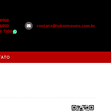
-8900
-6800
contato@loboimoveis.com.br
79-7300
WhatsApp
TATO