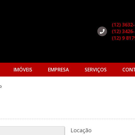
(12) 3632
(12) 3426
(12) 9 81
IMÓVEIS
EMPRESA
SERVIÇOS
CON
ro
Locação