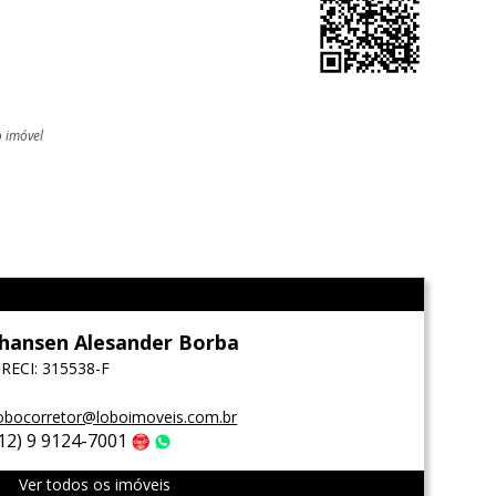
o imóvel
l
Jhansen Alesander Borba
RECI: 315538-F
obocorretor@loboimoveis.com.br
(12) 9 9124-7001
Claro
WhatsApp
Ver todos os imóveis