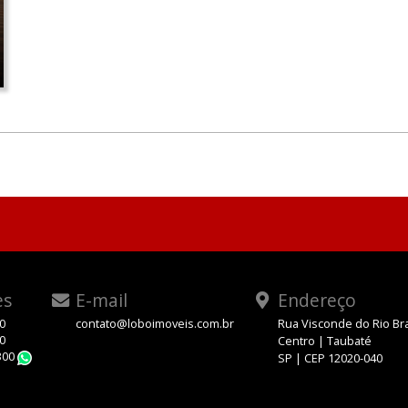
es
E-mail
Endereço
00
contato@loboimoveis.com.br
Rua Visconde do Rio Br
00
Centro | Taubaté
300
SP | CEP 12020-040
WhatsApp