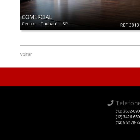
COMERCIAL
Centro
–
Taubaté
–
SP
REF 3813
Voltar
Telefon
(12) 3632-89
(12) 3426-68
(12) 9 8179-7