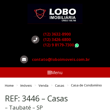
(12) 3632-8900
(12) 3426-6800
(12) 9 8179-7300
WhatsApp
contato@loboimoveis.com.br
Menu
Home
Imóveis
Venda
Casas
Casa de Condomínio
REF: 3446 – Casas
– Taubaté – SP