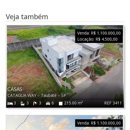
Veja também
Venda:
R$ 1.100.000,00
Locação:
R$ 4.500,00
CASAS
CATAGUA WAY
–
Taubaté
–
SP
REF 3411
3
3
3
6
215.00 m²
Venda:
R$ 1.100.000,00