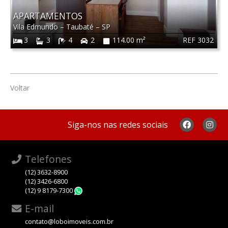
APARTAMENTOS
Vila Edmundo
–
Taubaté
–
SP
REF 3032
3
3
4
2
114.00 m²
Voltar
Siga-nos nas redes sociais
Telefones
(12) 3632-8900
(12) 3426-6800
(12) 9 8179-7300
WhatsApp
E-mail
contato@loboimoveis.com.br