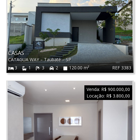
CASAS
CATAGUA WAY
–
Taubaté
–
SP
REF 3383
3
1
3
2
120.00 m²
Venda:
R$ 900.000,00
Locação:
R$ 3.800,00