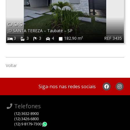
CASAS
JD SANTA TEREZA
–
Taubaté
–
SP
REF 3435
3
3
3
4
182.90 m²
Voltar
Siga-nos nas redes sociais
Telefones
(12) 3632-8900
(12) 3426-6800
(12) 9 8179-7300
WhatsApp