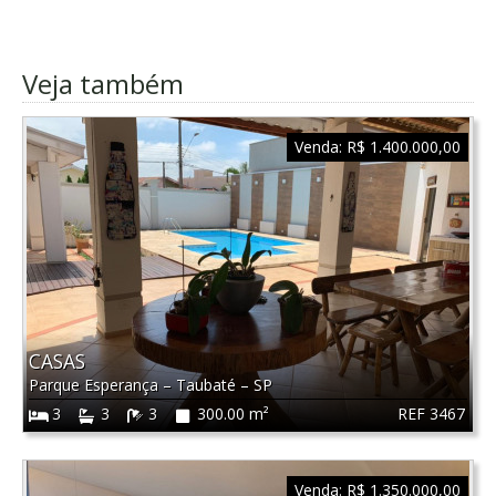
Veja também
Venda:
R$ 1.400.000,00
CASAS
Parque Esperança
–
Taubaté
–
SP
REF 3467
3
3
3
300.00 m²
Venda:
R$ 1.350.000,00