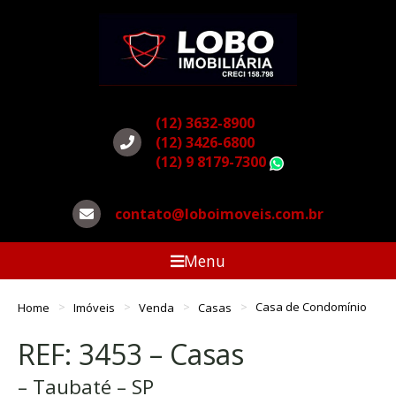
(12) 3632-8900
(12) 3426-6800
(12) 9 8179-7300
WhatsApp
contato@loboimoveis.com.br
Menu
Home
Imóveis
Venda
Casas
Casa de Condomínio
REF: 3453 – Casas
– Taubaté – SP