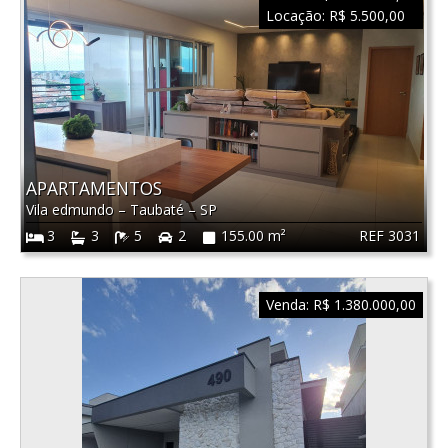
Locação:
R$ 5.500,00
APARTAMENTOS
Vila edmundo
–
Taubaté
–
SP
REF 3031
3
3
5
2
155.00 m²
Venda:
R$ 1.380.000,00