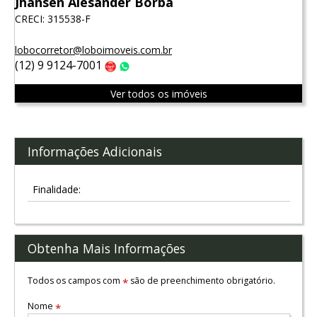
Jhansen Alesander Borba
CRECI: 315538-F
lobocorretor@loboimoveis.com.br
(12) 9 9124-7001
Claro
WhatsApp
Ver todos os imóveis
Informações Adicionais
Finalidade:
Obtenha Mais Informações
Todos os campos com
são de preenchimento obrigatório.
*
Nome
*