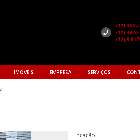
(12) 3632
(12) 3426
(12) 9 81
IMÓVEIS
EMPRESA
SERVIÇOS
CON
al
Locação