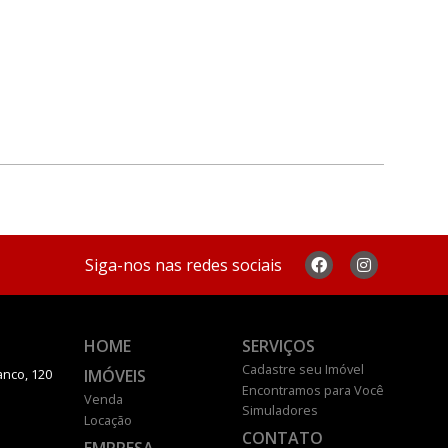
Siga-nos nas redes sociais
HOME
SERVIÇOS
Cadastre seu Imóvel
IMÓVEIS
anco, 120
Encontramos para Você
Venda
Simuladores
Locação
CONTATO
EMPRESA