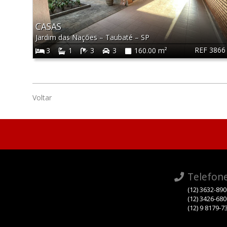
CASAS
Jardim das Nações
–
Taubaté
–
SP
REF 3866
3
1
3
3
160.00 m²
Voltar
Telefon
(12) 3632-89
(12) 3426-68
(12) 9 8179-7