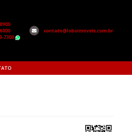
-8900
-6800
contato@loboimoveis.com.br
79-7300
WhatsApp
TATO