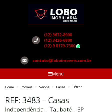
(12) 3632-8900
(12) 3426-6800
(12) 9 8179-7300
WhatsApp
contato@loboimoveis.com.br
Menu
Home
Imóveis
Venda
Casas
Térrea
REF: 3483 – Casas
Independência – Taubaté – SP