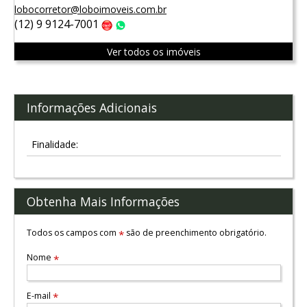
lobocorretor@loboimoveis.com.br
(12) 9 9124-7001
Claro
WhatsApp
Ver todos os imóveis
Informações Adicionais
Finalidade:
Obtenha Mais Informações
Todos os campos com
são de preenchimento obrigatório.
*
Nome
*
E-mail
*