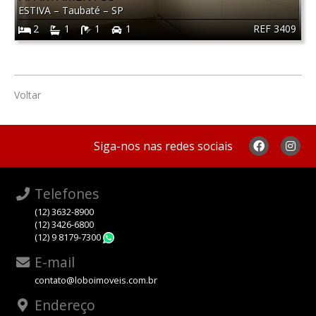
ESTIVA
–
Taubaté
–
SP
REF 3409
2
1
1
1
Voltar
Siga-nos nas redes sociais
Telefones
(12) 3632-8900
(12) 3426-6800
(12) 9 8179-7300
WhatsApp
E-mail
contato@loboimoveis.com.br
Endereço