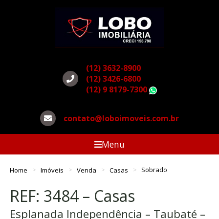
(12) 3632-8900
(12) 3426-6800
(12) 9 8179-7300
WhatsApp
contato@loboimoveis.com.br
Menu
Home
Imóveis
Venda
Casas
Sobrado
REF: 3484 – Casas
Esplanada Independência – Taubaté –