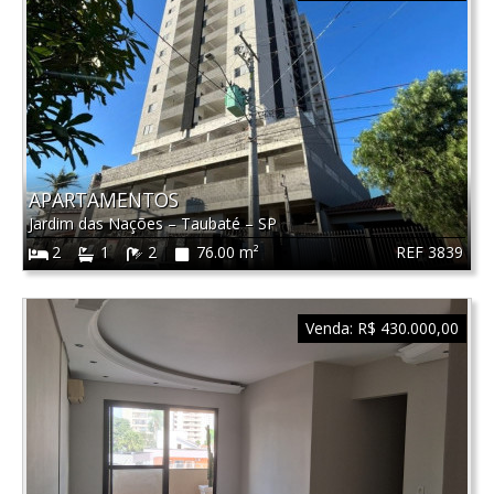
APARTAMENTOS
Jardim das Nações
–
Taubaté
–
SP
REF 3839
2
1
2
76.00 m²
Venda:
R$ 430.000,00