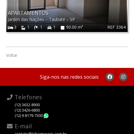
APARTAMENTOS
Jardim das Nações
–
Taubaté
–
SP
REF 3364
3
1
1
1
90.00 m²
Voltar
Siga-nos nas redes sociais
Telefones
(12) 3632-8900
(12) 3426-6800
(12) 9 8179-7300
WhatsApp
E-mail
contato@loboimoveis.com.br