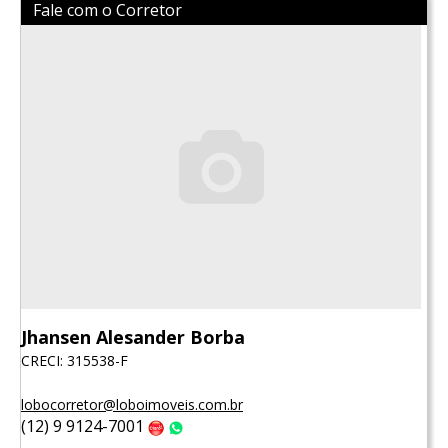
Fale com o Corretor
Jhansen Alesander Borba
CRECI: 315538-F
lobocorretor@loboimoveis.com.br
(12) 9 9124-7001
Claro
WhatsApp