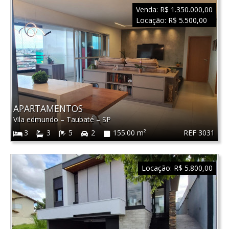
Venda:
R$ 1.350.000,00
Locação:
R$ 5.500,00
APARTAMENTOS
Vila edmundo
–
Taubaté
–
SP
REF 3031
3
3
5
2
155.00 m²
Locação:
R$ 5.800,00