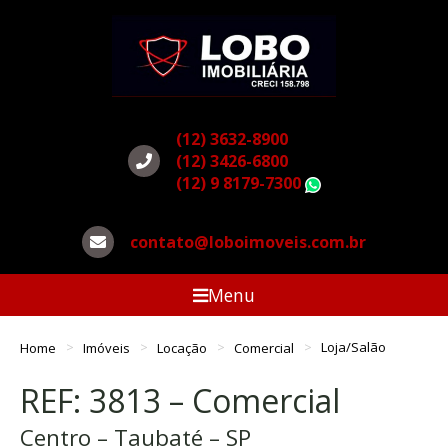
(12) 3632-8900
(12) 3426-6800
(12) 9 8179-7300
WhatsApp
contato@loboimoveis.com.br
Menu
Home
Imóveis
Locação
Comercial
Loja/Salão
REF: 3813 – Comercial
Centro – Taubaté – SP