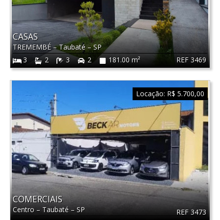
CASAS
TREMEMBÉ
–
Taubaté
–
SP
REF 3469
3
2
3
2
181.00 m²
Locação:
R$ 5.700,00
COMERCIAIS
Centro
–
Taubaté
–
SP
REF 3473