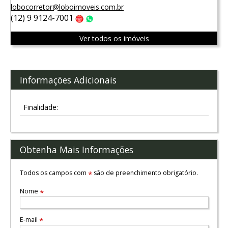
lobocorretor@loboimoveis.com.br
(12) 9 9124-7001
Claro
WhatsApp
Ver todos os imóveis
Informações Adicionais
Finalidade:
Obtenha Mais Informações
Todos os campos com
são de preenchimento obrigatório.
*
Nome
*
E-mail
*