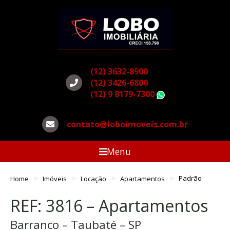
(12) 3632-8900
(12) 3426-6800
(12) 9 8179-7300
WhatsApp
contato@loboimoveis.com.br
Menu
Home
Imóveis
Locação
Apartamentos
Padrão
REF: 3816 – Apartamentos
Barranco – Taubaté – SP