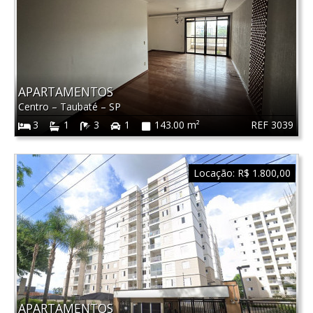
APARTAMENTOS
Centro
–
Taubaté
–
SP
REF 3039
3
1
3
1
143.00 m²
Locação:
R$ 1.800,00
APARTAMENTOS