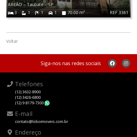
AREÃO
–
Taubaté
–
SP
REF 3361
3
1
1
1
70.00 m²
Voltar
Siga-nos nas redes sociais
Telefones
(12) 3632-8900
(12) 3426-6800
(12) 9 8179-7300
WhatsApp
E-mail
contato@loboimoveis.com.br
Endereço