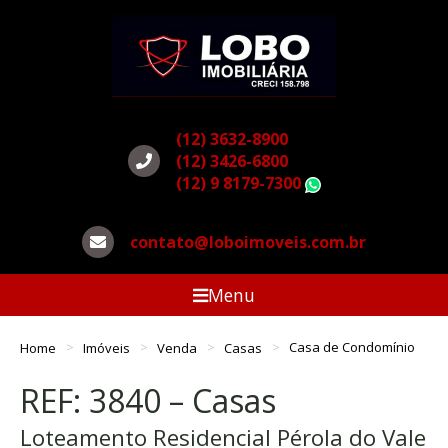
(12) 3632-8900
(12) 3426-6800
(12) 9 8179-7300
WhatsApp
contato@loboimoveis.com.br
Menu
Home
Imóveis
Venda
Casas
Casa de Condomínio
REF: 3840 – Casas
Loteamento Residencial Pérola do Vale