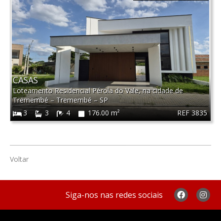
CASAS
Loteamento Residencial Pérola do Vale, na cidade de
Tremembé
–
Tremembé
–
SP
REF 3835
3
3
4
176.00 m²
Voltar
Siga-nos nas redes sociais