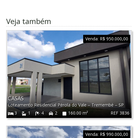
Veja também
Venda:
R$ 950.000,00
CASAS
Loteamento Residencial Pérola do Vale
–
Tremembé
–
SP
REF 3836
3
1
4
2
160.00 m²
Venda:
R$ 990.000,00