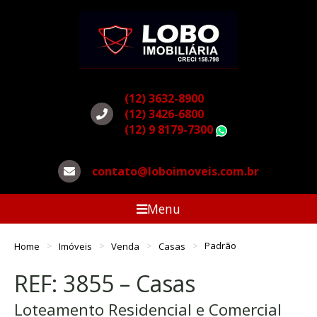
(12) 3632-8900
(12) 3426-6800
(12) 9 8179-7300
WhatsApp
contato@loboimoveis.com.br
Menu
Home
Imóveis
Venda
Casas
Padrão
REF: 3855 – Casas
Loteamento Residencial e Comercial