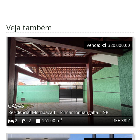
Veja também
Venda:
R$ 320.000,00
CASAS
Residencial Mombaça I
–
Pindamonhangaba
–
SP
REF 3851
2
2
161.00 m²