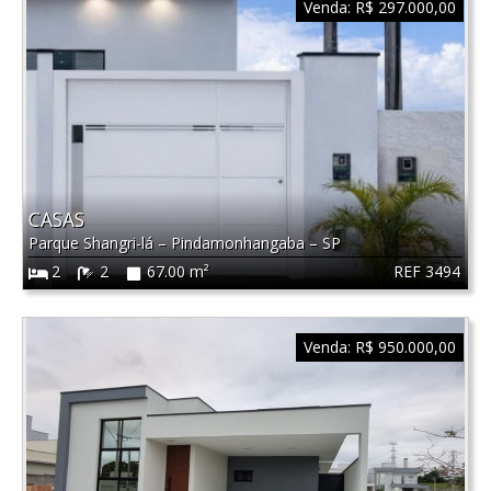
Venda:
R$ 297.000,00
CASAS
Parque Shangri-lá
–
Pindamonhangaba
–
SP
REF 3494
2
2
67.00 m²
Venda:
R$ 950.000,00