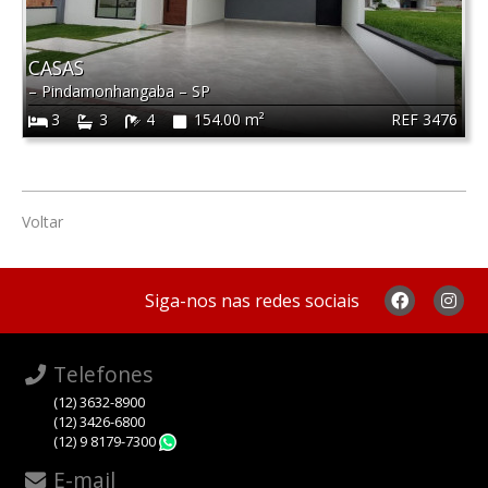
CASAS
–
Pindamonhangaba
–
SP
REF 3476
3
3
4
154.00 m²
Voltar
Siga-nos nas redes sociais
Telefones
(12) 3632-8900
(12) 3426-6800
(12) 9 8179-7300
WhatsApp
E-mail