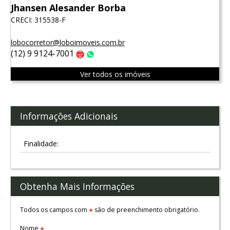
Jhansen Alesander Borba
CRECI: 315538-F
lobocorretor@loboimoveis.com.br
(12) 9 9124-7001
Claro
WhatsApp
Ver todos os imóveis
Informações Adicionais
Finalidade:
Obtenha Mais Informações
Todos os campos com
são de preenchimento obrigatório.
*
Nome
*