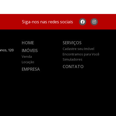
Siga-nos nas redes sociais
HOME
SERVIÇOS
Cadastre seu Imóvel
IMÓVEIS
anco, 120
Encontramos para Você
Venda
Simuladores
Locação
CONTATO
EMPRESA