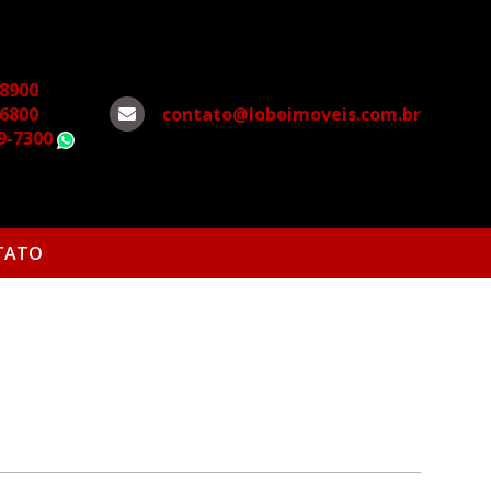
-8900
-6800
contato@loboimoveis.com.br
79-7300
WhatsApp
TATO