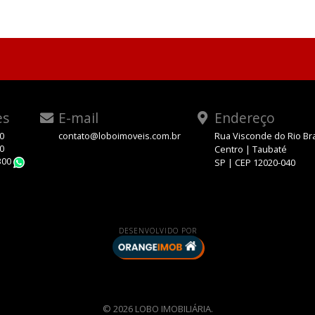
es
E-mail
Endereço
00
contato@loboimoveis.com.br
Rua Visconde do Rio Br
00
Centro | Taubaté
300
SP | CEP 12020-040
WhatsApp
DESENVOLVIDO POR
© 2026 LOBO IMOBILIÁRIA.