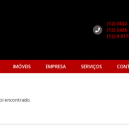
(12) 3632
(12) 3426
(12) 9 81
IMÓVEIS
EMPRESA
SERVIÇOS
CON
oi encontrado.