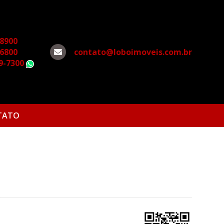
-8900
-6800
contato@loboimoveis.com.br
79-7300
WhatsApp
TATO