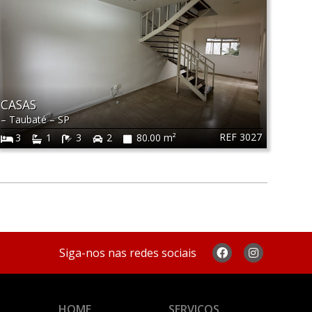
CASAS
–
Taubaté
–
SP
REF 3027
3
1
3
2
80.00 m²
Siga-nos nas redes sociais
HOME
SERVIÇOS