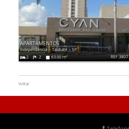
APARTAMENTOS
Independência
–
Taubaté
–
SP
REF 3807
2
2
63.00 m²
Voltar
Telefon