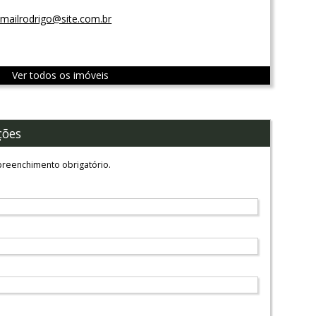
mailrodrigo@site.com.br
Ver todos os imóveis
ções
reenchimento obrigatório.