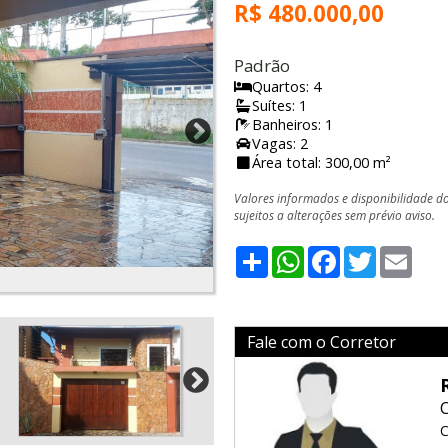
R$ 480.000,00
Padrão
Quartos: 4
Suítes: 1
Banheiros: 1
Vagas: 2
Área total: 300,00 m²
Valores informados e disponibilidade d
sujeitos a alterações sem prévio aviso.
Share
WhatsApp
Facebook
Twitter
Emai
Fale com o Corretor
C