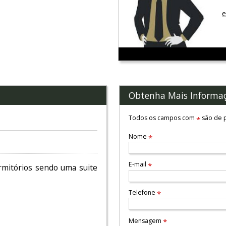
e
Obtenha Mais Informa
Todos os campos com
são de p
*
Nome
*
E-mail
*
rmitórios sendo uma suite
Telefone
*
Mensagem
*