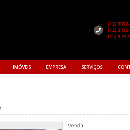
(12) 3632
(12) 3426
(12) 9 81
IMÓVEIS
EMPRESA
SERVIÇOS
CON
P
Venda