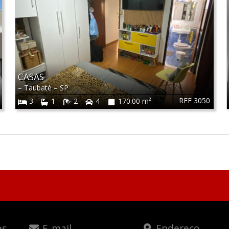
CASAS
–
Taubaté
–
SP
REF 3050
3
1
2
4
170.00 m²
es
E-mail
Endereço