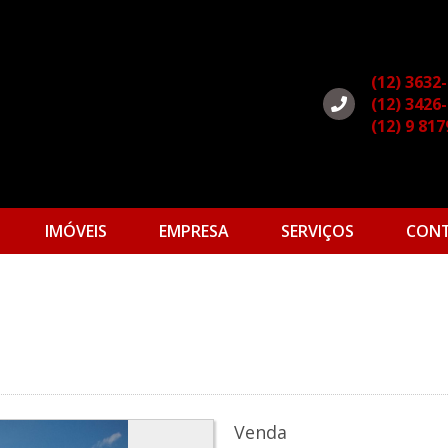
(12) 3632
(12) 3426
(12) 9 81
IMÓVEIS
EMPRESA
SERVIÇOS
CON
Venda