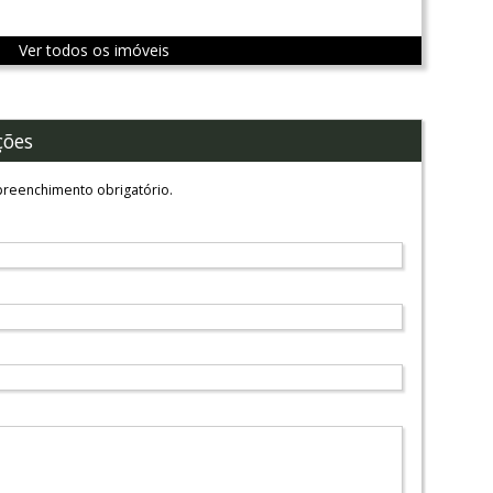
Ver todos os imóveis
ções
reenchimento obrigatório.