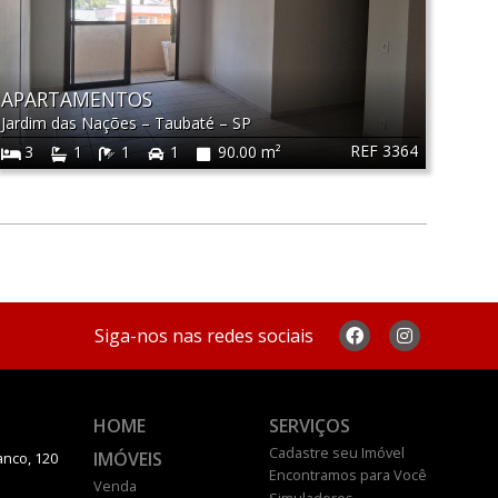
APARTAMENTOS
Jardim das Nações
–
Taubaté
–
SP
REF 3364
3
1
1
1
90.00 m²
Siga-nos nas redes sociais
HOME
SERVIÇOS
Cadastre seu Imóvel
IMÓVEIS
anco, 120
Encontramos para Você
Venda
Simuladores