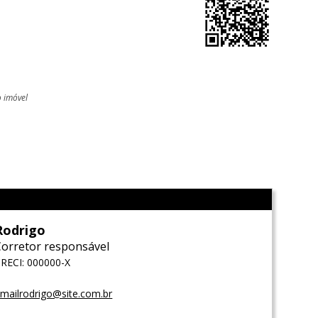
o imóvel
l
Rodrigo
Corretor responsável
RECI: 000000-X
mailrodrigo@site.com.br