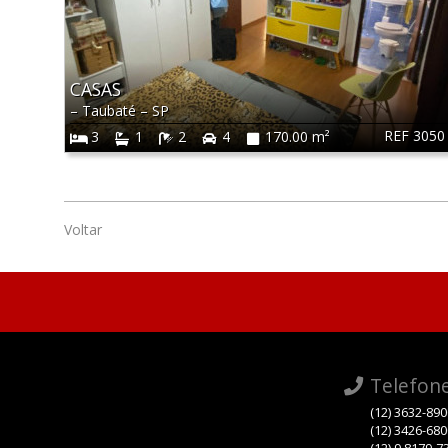
CASAS
–
Taubaté
–
SP
REF 3050
3
1
2
4
170.00 m²
Voltar
Telefon
(12) 3632-89
(12) 3426-68
(12) 9 8179-7