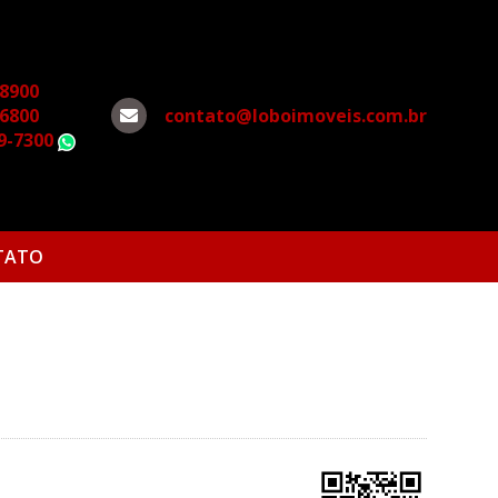
-8900
-6800
contato@loboimoveis.com.br
79-7300
WhatsApp
TATO