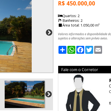
R$ 450.000,00
Quartos: 2
Banheiros: 2
Área total: 1.050,00 m²
Valores informados e disponibilidade d
sujeitos a alterações sem prévio aviso.
Share
WhatsApp
Facebook
Twitter
Emai
Fale com o Corretor
C
e