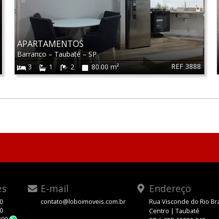
APARTAMENTOS
Barranco
–
Taubaté
–
SP
REF 3888
3
1
2
80.00 m²
es
E-mail
Endereço
00
contato@loboimoveis.com.br
Rua Visconde do Rio Br
00
Centro | Taubaté
300